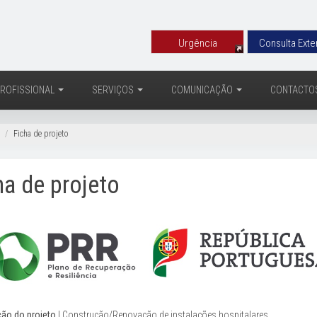
Urgência
Consulta Exte
ROFISSIONAL
SERVIÇOS
COMUNICAÇÃO
CONTACTO
s
Ficha de projeto
ha de projeto
ão do projeto
| Construção/Renovação de instalações hospitalares