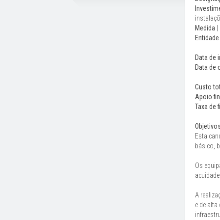
Investim
instalaçõ
Medida
|
Entidade 
Data de i
Data de 
Custo tot
Apoio fi
Taxa de 
Objetivos
Esta can
básico, 
Os equip
acuidade
A realiz
e de alt
infraestr