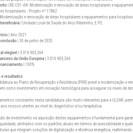
ento
| RE-C01-i04: Modernização e renovação de áreas hospitalares e equipame
es hospitalares - Projeto nº 17862
 Modernização e renovação de áreas hospitalares e equipamentos para hospitais
beneficiária
| Unidade Local de Saúde do Arco Ribeirinho, E.P.E.
nício
| Ano 2021
conclusão
| 30 de junho de 2025
al elegível
| 3.010.903,26€
nanceiro da União Europeia
| 3.010.903,26€
financiamento
| 100%
 e resultados:
didatura ao Plano de Recuperação e Resiliência (PRR) prevê a modernização e 
bem como investimento em inovação tecnológica para assegurar os níveis de d
amentos constantes nesta candidatura são muito relevantes para a ULSAR, permi
 aos nossos utentes ao nível do diagnóstico e/ou terapêutica.
ação de investimento na aquisição destes equipamentos é fundamental para garan
a qualidade, alinhados com os padrões atuais em termos de acessibilidade e qual
uturas que integram soluções de digitalização e eficiência energética, reafirma