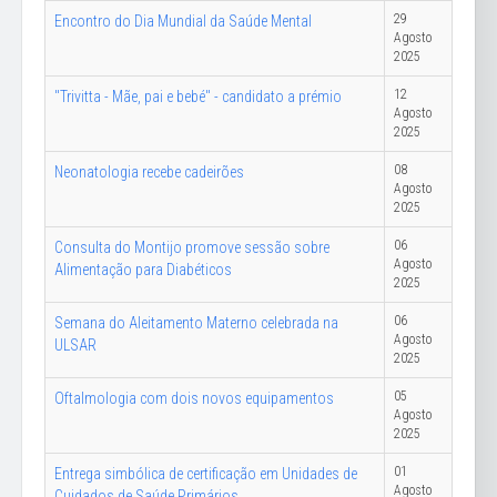
29
Encontro do Dia Mundial da Saúde Mental
Agosto
2025
12
"Trivitta - Mãe, pai e bebé" - candidato a prémio
Agosto
2025
08
Neonatologia recebe cadeirões
Agosto
2025
06
Consulta do Montijo promove sessão sobre
Agosto
Alimentação para Diabéticos
2025
06
Semana do Aleitamento Materno celebrada na
Agosto
ULSAR
2025
05
Oftalmologia com dois novos equipamentos
Agosto
2025
01
Entrega simbólica de certificação em Unidades de
Agosto
Cuidados de Saúde Primários