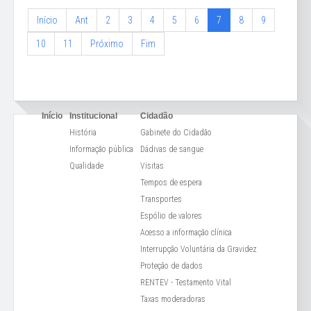
Início
Ant
2
3
4
5
6
7
8
9
10
11
Próximo
Fim
Início
Institucional
Cidadão
História
Gabinete do Cidadão
Informação pública
Dádivas de sangue
Qualidade
Visitas
Tempos de espera
Transportes
Espólio de valores
Acesso a informação clínica
Interrupção Voluntária da Gravidez
Proteção de dados
RENTEV - Testamento Vital
Taxas moderadoras